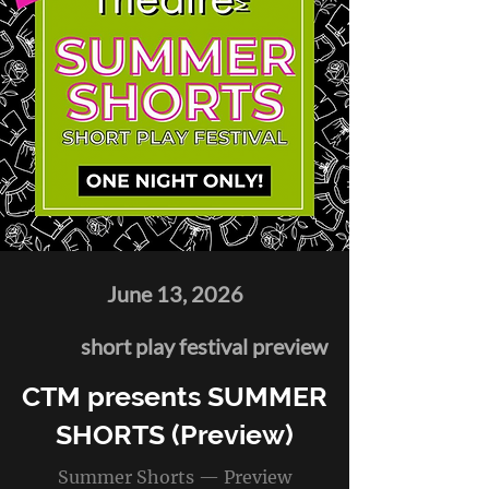
June 13, 2026
short play festival preview
CTM presents SUMMER
SHORTS (Preview)
Summer Shorts — Preview