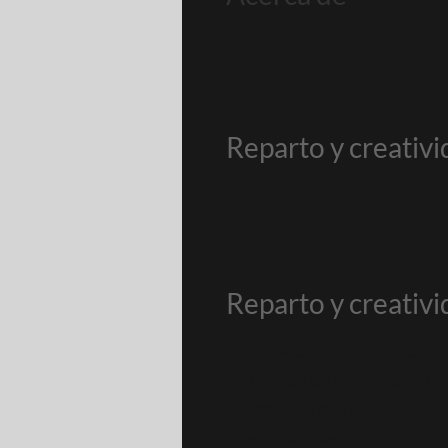
Reparto y creativ
Reparto y creativ
Puede sacar más provecho de
contenido de su colección, 
ahorrar tiempo actualizando
alterar su diseño.