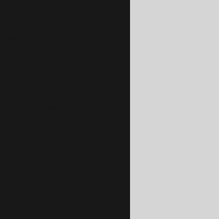
s, videos y más, o cargue
 su sitio utilizando
ntenido entre equipos
para que los visitantes
 sitio para verificar que
o para publicar?
ios aparecerán en vivo.