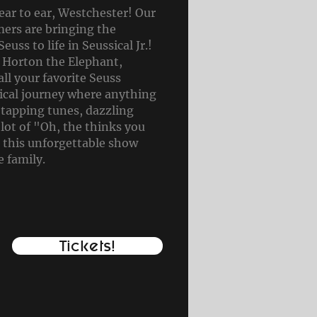
ear to ear, Westchester! Our
ers are bringing the
euss to life in Seussical Jr.!
, Horton the Elephant,
ll your favorite Seuss
tical journey where anything
-tapping tunes, dazzling
lot of "Oh, the thinks you
 this unforgettable show
e family.
Tickets!