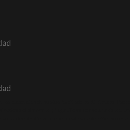
idad
idad
 los elementos de su sitio haciéndolos dinámicos. Para 
seleccione el elemento y haga clic en Conectar a datos. U
 su contenido directamente desde su colección, sin necesi