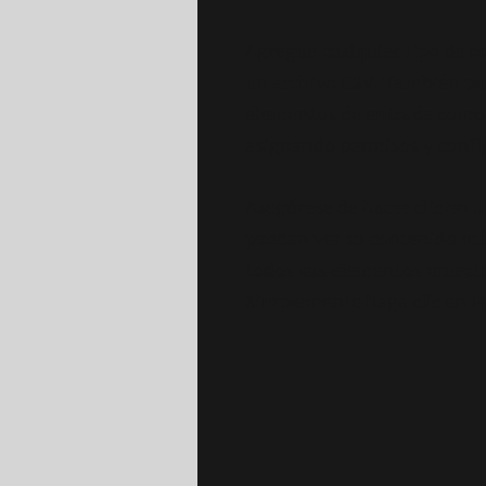
Agregue cualquier tipo de c
un archivo CSV. También pue
elementos de entrada como 
asignando permisos y confi
Asegúrese de hacer clic en S
puedan ver su contenido más 
todos sus elementos muestre
Simplemente haga clic en Pub