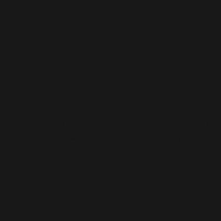
ontenido a su colección, como texto enriquecido, imágene
de recopilar y almacenar información de los visitantes de
formularios y campos personalizados. Colabore en su co
gurando permisos personalizados para cada colección.
incronizar después de realizar cambios en una colección, 
nuevo en su sitio en vivo. Obtenga una vista previa de su
n contenido de los campos de colección correctos. ¿List
licar en la parte superior derecha del Editor y sus camb