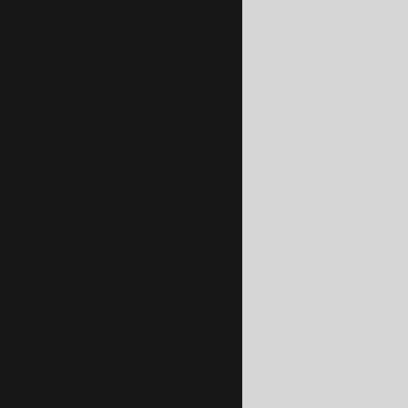
conectar este elemento al
na vez conectado, puede
dad de abrir el Editor ni