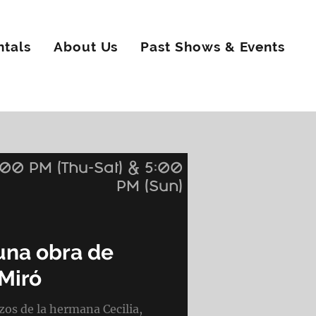
ntals
About Us
Past Shows & Events
:00 PM (Thu-Sat) & 5:00
PM (Sun)
 una obra de
Miró
os de la hermana Cecilia,