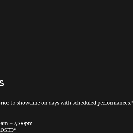
s
prior to showtime on days with scheduled performances.
00am – 4:00pm
CLOSED*