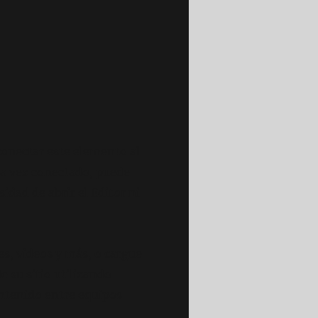
conectar este elemento al
na vez conectado, puede
dad de abrir el Editor ni
s, videos y más, o cargue
 su sitio utilizando
ntenido entre equipos