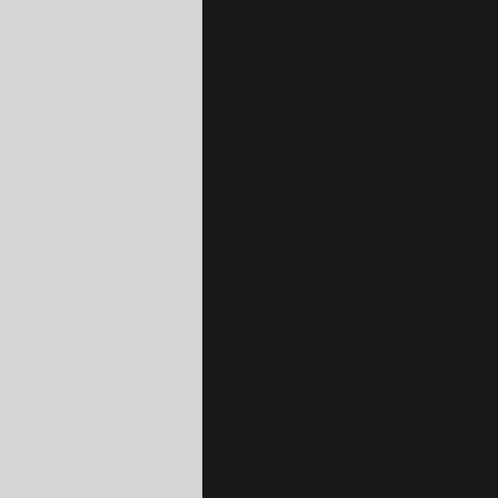
Asegúrese de hacer clic en S
puedan ver su contenido más 
todos sus elementos muestre
Simplemente haga clic en Pub