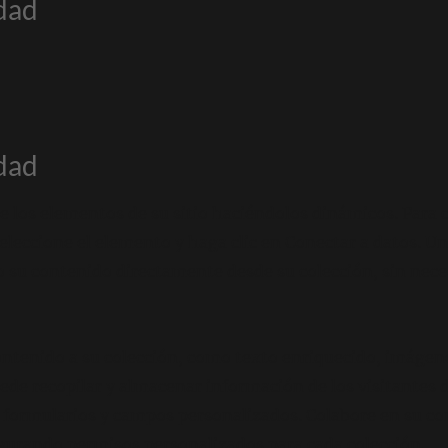
idad
idad
 los elementos de su sitio haciéndolos dinámicos. Para 
seleccione el elemento y haga clic en Conectar a datos. U
 su contenido directamente desde su colección, sin necesi
ontenido a su colección, como texto enriquecido, imágene
de recopilar y almacenar información de los visitantes de
formularios y campos personalizados. Colabore en su co
gurando permisos personalizados para cada colección.