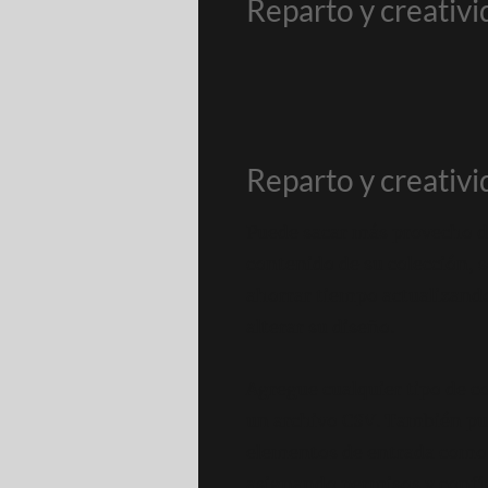
Reparto y creativ
Reparto y creativ
Puede sacar más provecho de
contenido de su colección, 
ahorrar tiempo actualizando
alterar su diseño.
Agregue cualquier tipo de c
un archivo CSV. También pue
elementos de entrada como 
asignando permisos y confi