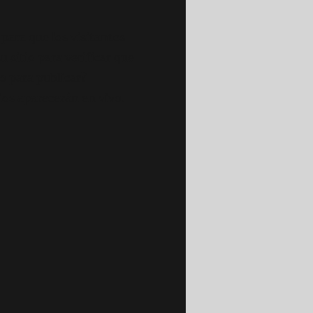
para que los visitantes
 sitio para verificar que
o para publicar?
ios aparecerán en vivo.