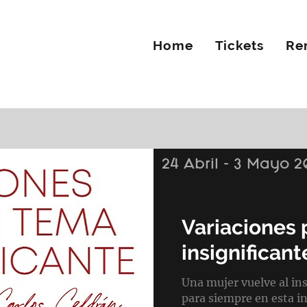
Home
Tickets
Re
24 Abril - 3 Mayo 
Variaciones 
insignificant
Una mujer vuelve al in
para siempre en esta i