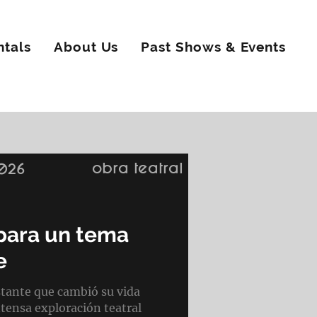
ntals
About Us
Past Shows & Events
obra teatral
2026
para un tema
e
stante que cambió su vida
ntensa exploración teatral