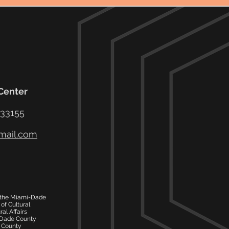
 Center
 33155
mail.com
f the Miami-Dade
of Cultural
ral Affairs
-Dade County
 County